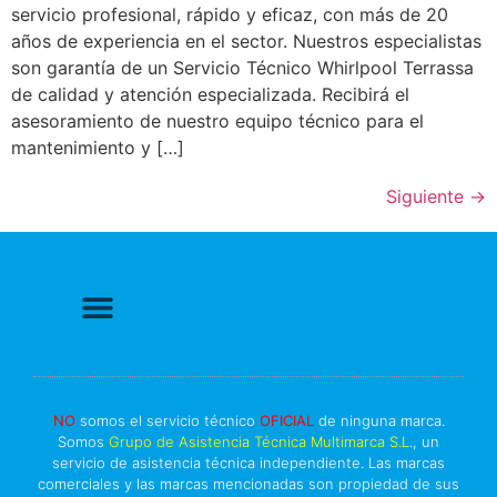
servicio profesional, rápido y eficaz, con más de 20
años de experiencia en el sector. Nuestros especialistas
son garantía de un Servicio Técnico Whirlpool Terrassa
de calidad y atención especializada. Recibirá el
asesoramiento de nuestro equipo técnico para el
mantenimiento y […]
Siguiente
→
Politica de Privacidad
Política de cookies
Más información sobre las cookies
Derecho a Reparar
NO
somos el servicio técnico
OFICIAL
de ninguna marca.
Somos
Grupo de Asistencia Técnica Multimarca S.L
., un
servicio de asistencia técnica independiente. Las marcas
comerciales y las marcas mencionadas son propiedad de sus