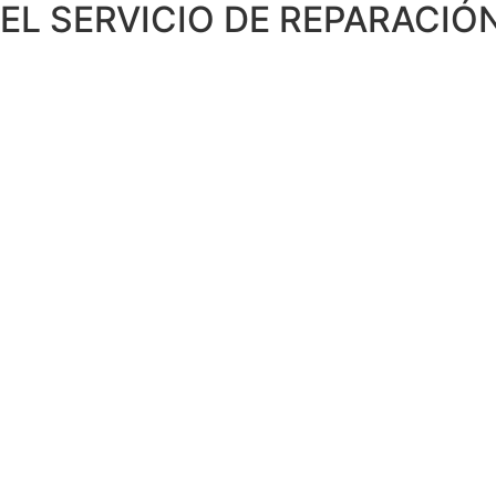
EL SERVICIO DE REPARACIÓN
COS
, hornos, encimeras, frigoríficos y congeladores.