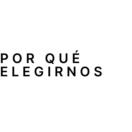
cliente satisfechos nos avalan.
Rapidez sin pagar más: independientemente de la emerge
posible.
Técnicos especialistas: todo nuestro equipo tiene una la
POR QUÉ
ELEGIRNOS