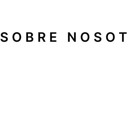
SOBRE NOSO
Somos una empresa de servicio de asistencia técnica ind
de cualquier fabricante que ofrece un servicio profesiona
Nuestros especialistas son garantía de un servicio técnic
Además, recibirá el asesoramiento de nuestro equipo téc
Utilizamos los mejores recambios del mercado: para gara
los mejores recambios homologados.
Profesionalidad y seriedad: equipo de profesionales que l
Garantía en todas nuestras reparaciones: factura, albarán