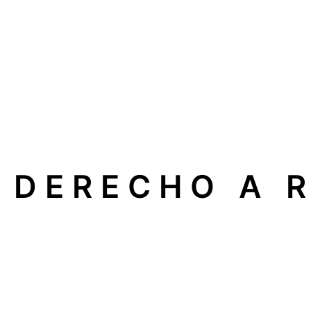
DERECHO A 
En nuestra empresa apoyamos el
Derecho a Reparar
, 
electrodomésticos, calderas o sistemas de climatizaci
Esto significa que usted puede elegir libremente un
serv