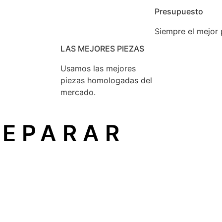
Presupuesto
Siempre el mejor 
LAS MEJORES PIEZAS
Usamos las mejores
piezas homologadas del
mercado.
REPARAR
un principio reconocido en la Unión Europea que garantiza
ón
sin depender del fabricante original.
icio técnico independiente
, como el nuestro, sin perder 