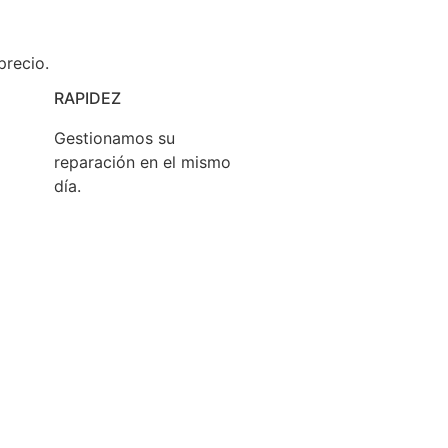
precio.
RAPIDEZ
Gestionamos su
reparación en el mismo
día.
 que cualquier consumidor puede
reparar sus
sus derechos como consumidor.