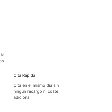
l mismo día, para que pueda usar su aparato lo antes
 la
os
Cita Rápida
Cita en el mismo día sin
ningún recargo ni coste
adicional.