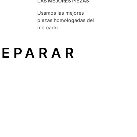
LAS MEJORES PIEZAS
Usamos las mejores
piezas homologadas del
mercado.
REPARAR
un principio reconocido en la Unión Europea que garantiza
ón
sin depender del fabricante original.
icio técnico independiente
, como el nuestro, sin perder 