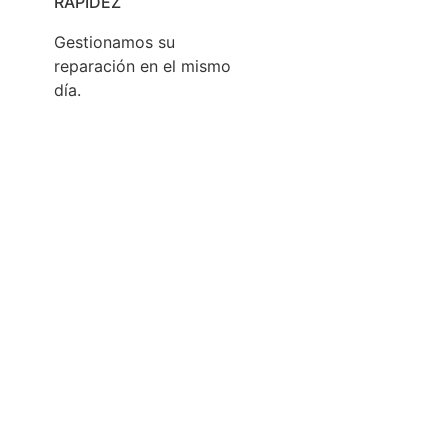
RAPIDEZ
Gestionamos su
reparación en el mismo
día.
 que cualquier consumidor puede
reparar sus
sus derechos como consumidor.