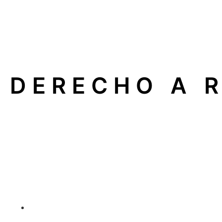
DERECHO A 
En nuestra empresa apoyamos el
Derecho a Reparar
, 
electrodomésticos, calderas o sistemas de climatizaci
Esto significa que usted puede elegir libremente un
serv
Qué implica para usted
Libertad para elegir quién repara su aparato.