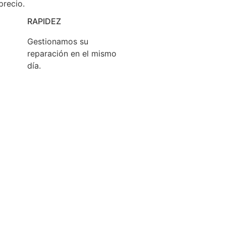
precio.
RAPIDEZ
Gestionamos su
reparación en el mismo
día.
 que cualquier consumidor puede
reparar sus
sus derechos como consumidor.