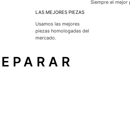
Siempre el mejor 
LAS MEJORES PIEZAS
Usamos las mejores
piezas homologadas del
mercado.
REPARAR
un principio reconocido en la Unión Europea que garantiza
ón
sin depender del fabricante original.
icio técnico independiente
, como el nuestro, sin perder 