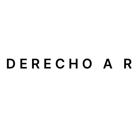
DERECHO A 
En nuestra empresa apoyamos el
Derecho a Reparar
, 
electrodomésticos, calderas o sistemas de climatizaci
Esto significa que usted puede elegir libremente un
serv
Qué implica para usted