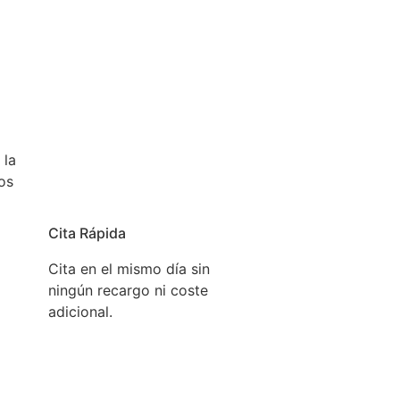
l mismo día, para que pueda usar su aparato lo antes
 la
os
Cita Rápida
Cita en el mismo día sin
ningún recargo ni coste
adicional.