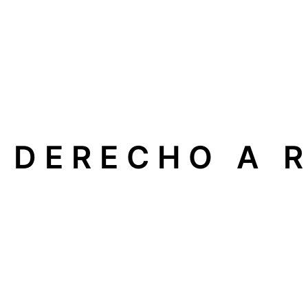
DERECHO A 
En nuestra empresa apoyamos el
Derecho a Reparar
, 
electrodomésticos, calderas o sistemas de climatizaci
Esto significa que usted puede elegir libremente un
serv
Qué implica para usted