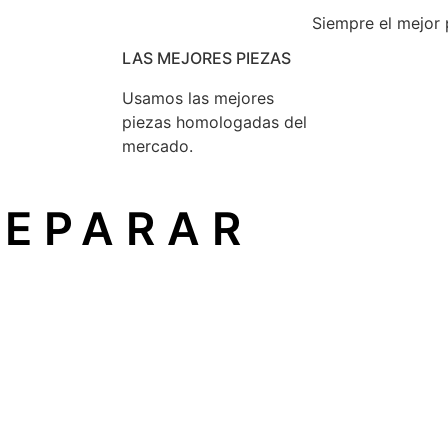
Siempre el mejor 
LAS MEJORES PIEZAS
Usamos las mejores
piezas homologadas del
mercado.
REPARAR
un principio reconocido en la Unión Europea que garantiza
ón
sin depender del fabricante original.
icio técnico independiente
, como el nuestro, sin perder 