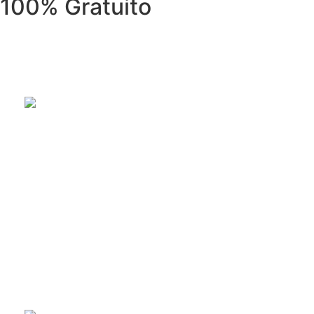
100% Gratuito
REPARACIÓN DE ELECTRODOMÉSTI
Reparación de electrodomésticos: lavadoras, secadoras