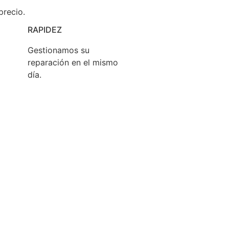
precio.
RAPIDEZ
Gestionamos su
reparación en el mismo
día.
 que cualquier consumidor puede
reparar sus
sus derechos como consumidor.