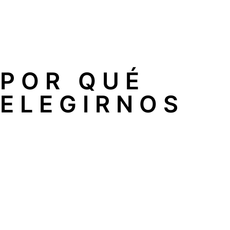
Rapidez sin pagar más: independientemente de la emerge
posible.
Técnicos especialistas: todo nuestro equipo tiene una la
POR QUÉ
ELEGIRNOS