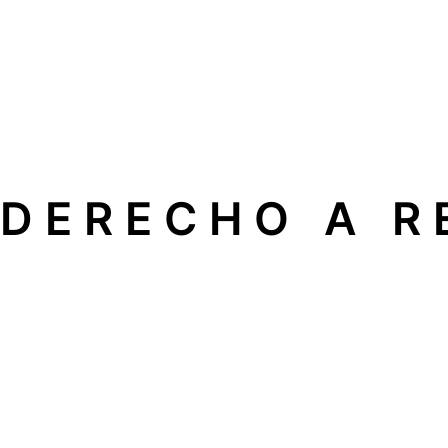
DERECHO A R
En nuestra empresa apoyamos el
Derecho a Reparar
, un 
electrodomésticos, calderas o sistemas de climatización
Esto significa que usted puede elegir libremente un
servic
Qué implica para usted