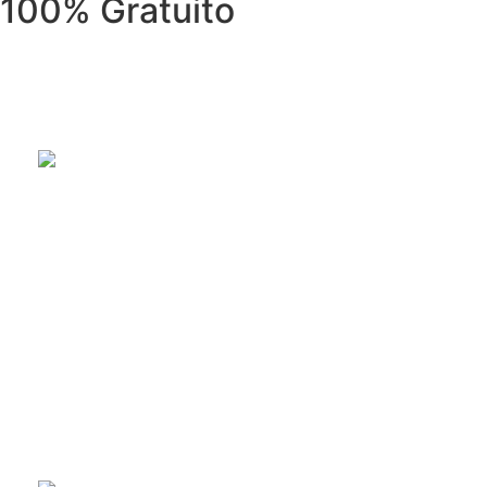
100% Gratuito
REPARACIÓN DE ELECTRODOMÉSTI
Reparación de electrodomésticos: lavadoras, secadoras