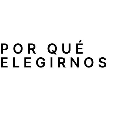
Rapidez sin pagar más: independientemente de la emerge
posible.
Técnicos especialistas: todo nuestro equipo tiene una la
POR QUÉ
ELEGIRNOS