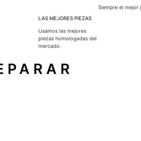
Siempre el mejor 
LAS MEJORES PIEZAS
Usamos las mejores
piezas homologadas del
mercado.
EPARAR
principio reconocido en la Unión Europea que garantiza q
sin depender del fabricante original.
io técnico independiente
, como el nuestro, sin perder su