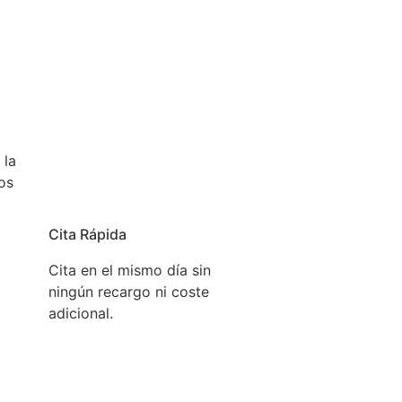
l mismo día, para que pueda usar su aparato lo antes
 la
os
Cita Rápida
Cita en el mismo día sin
ningún recargo ni coste
adicional.