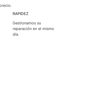
precio.
RAPIDEZ
Gestionamos su
reparación en el mismo
día.
ue cualquier consumidor puede
reparar sus
s derechos como consumidor.