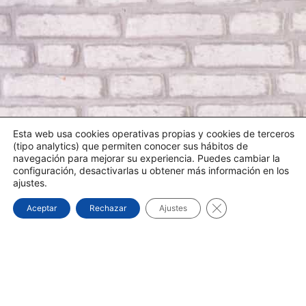
Esta web usa cookies operativas propias y cookies de terceros
(tipo analytics) que permiten conocer sus hábitos de
navegación para mejorar su experiencia. Puedes cambiar la
configuración, desactivarlas u obtener más información en los
ajustes.
¿NECESITA UN TÉCNICO?
Cerrar el banner d
Aceptar
Rechazar
Ajustes