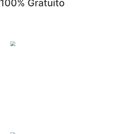
100% Gratuito
REPARACIÓN DE ELECTRODOMÉSTI
Reparación de electrodomésticos: lavadoras, secadoras