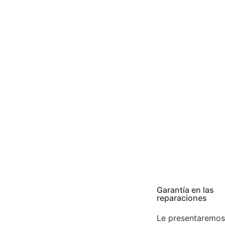
o de calidad y atención especializada.
nico para el mantenimiento y buen funcionamiento de sus
ntizar un funcionamiento correcto, seguro y eficaz de l
e darán una solución rápida y efectiva.
 y garantía en todas nuestras reparaciones. Garantizamos 
ncia que tenga con su aparato gestionamos su aviso en e
rga experiencia. Confíe en nuestros expertos.
Garantía en las
reparaciones
Le presentaremos