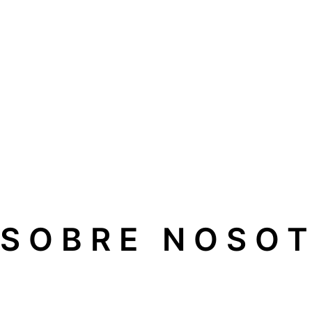
REPARACIÓN DE AIRES ACONDICIO
Reparación de bombas de calor y aire acondicionado. Ya
SOBRE NOSO
Somos una empresa de servicio de asistencia técnica ind
de cualquier fabricante que ofrece un servicio profesiona