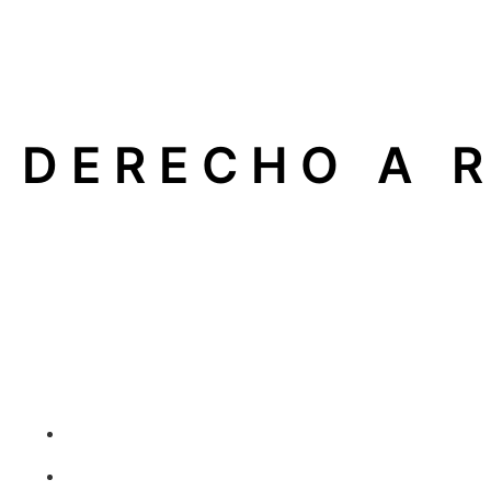
DERECHO A 
En nuestra empresa apoyamos el
Derecho a Reparar
, 
electrodomésticos, calderas o sistemas de climatizaci
Esto significa que usted puede elegir libremente un
serv
Qué implica para usted
Libertad para elegir quién repara su aparato.
Reparaciones profesionales sin obligación de acudir