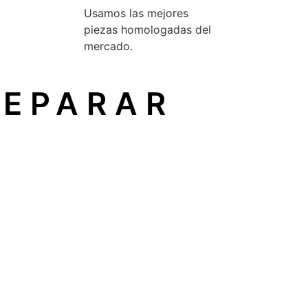
Usamos las mejores
piezas homologadas del
mercado.
REPARAR
un principio reconocido en la Unión Europea que garantiza
ón
sin depender del fabricante original.
icio técnico independiente
, como el nuestro, sin perder 
 al fabricante.