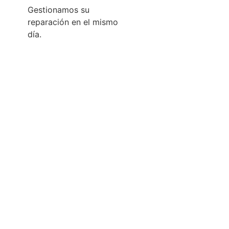
Gestionamos su
reparación en el mismo
día.
 que cualquier consumidor puede
reparar sus
sus derechos como consumidor.