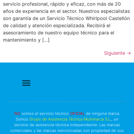
servicio profesional, rápido y eficaz, con más de 20
años de experiencia en el sector. Nuestros especialistas
son garantía de un Servicio Técnico Whirlpool Castellón
de calidad y atención especializada. Recibirá el
asesoramiento de nuestro equipo técnico para el
mantenimiento y […]
Siguiente
→
Politica de Privacidad
Política de cookies
Más información sobre las cookies
Derecho a Reparar
NO
somos el servicio técnico
OFICIAL
de ninguna marca.
Somos
Grupo de Asistencia Técnica Multimarca S.L
., un
servicio de asistencia técnica independiente. Las marcas
comerciales y las marcas mencionadas son propiedad de sus