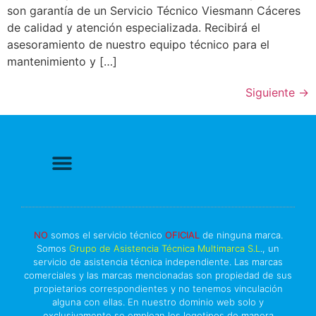
son garantía de un Servicio Técnico Viesmann Cáceres
de calidad y atención especializada. Recibirá el
asesoramiento de nuestro equipo técnico para el
mantenimiento y […]
Siguiente
→
Politica de Privacidad
Política de cookies
Más información sobre las cookies
Derecho a Reparar
NO
somos el servicio técnico
OFICIAL
de ninguna marca.
Somos
Grupo de Asistencia Técnica Multimarca S.L
., un
servicio de asistencia técnica independiente. Las marcas
comerciales y las marcas mencionadas son propiedad de sus
propietarios correspondientes y no tenemos vinculación
alguna con ellas. En nuestro dominio web solo y
exclusivamente se emplean los logotipos de manera