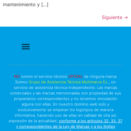
mantenimiento y […]
Siguiente
→
Politica de Privacidad
Política de cookies
Más información sobre las cookies
Derecho a Reparar
NO
somos el servicio técnico
OFICIAL
de ninguna marca.
Somos
Grupo de Asistencia Técnica Multimarca S.L
., un
servicio de asistencia técnica independiente. Las marcas
comerciales y las marcas mencionadas son propiedad de sus
propietarios correspondientes y no tenemos vinculación
alguna con ellas. En nuestro dominio web solo y
exclusivamente se emplean los logotipos de manera
informativa, haciendo uso de ellas en calidad de cita y/o
expresión de la actualidad;
conforme a los artículos 32, 33, 37
y correspondientes de la Ley de Marcas y a los límites