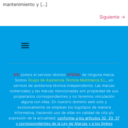
mantenimiento y […]
Siguiente
→
Politica de Privacidad
Política de cookies
Más información sobre las cookies
Derecho a Reparar
NO
somos el servicio técnico
OFICIAL
de ninguna marca.
Somos
Grupo de Asistencia Técnica Multimarca S.L
., un
servicio de asistencia técnica independiente. Las marcas
comerciales y las marcas mencionadas son propiedad de sus
propietarios correspondientes y no tenemos vinculación
alguna con ellas. En nuestro dominio web solo y
exclusivamente se emplean los logotipos de manera
informativa, haciendo uso de ellas en calidad de cita y/o
expresión de la actualidad;
conforme a los artículos 32, 33, 37
y correspondientes de la Ley de Marcas y a los límites