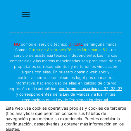
Politica de Privacidad
Política de cookies
Más información sobre las cookies
Derecho a Reparar
NO
somos el servicio técnico
OFICIAL
de ninguna marca.
Somos
Grupo de Asistencia Técnica Multimarca S.L
., un
servicio de asistencia técnica independiente. Las marcas
comerciales y las marcas mencionadas son propiedad de sus
propietarios correspondientes y no tenemos vinculación
alguna con ellas. En nuestro dominio web solo y
exclusivamente se emplean los logotipos de manera
informativa, haciendo uso de ellas en calidad de cita y/o
expresión de la actualidad;
conforme a los artículos 32, 33, 37
y correspondientes de la Ley de Marcas y a los límites
reconocidos en la Ley de Propiedad Intelectual.
Este sitio está protegido por reCAPTCHA y se aplican
Esta web usa cookies operativas propias y cookies de terceros
la
política de privacidad
y
términos del servicio
de Google.
(tipo analytics) que permiten conocer sus hábitos de
navegación para mejorar su experiencia. Puedes cambiar la
© Copyright 2026
configuración, desactivarlas u obtener más información en los
ajustes.