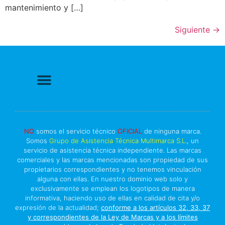
mantenimiento y […]
Siguiente
→
Politica de Privacidad
Política de cookies
Más información sobre las cookies
Derecho a Reparar
NO
somos el servicio técnico
OFICIAL
de ninguna marca.
Somos
Grupo de Asistencia Técnica Multimarca S.L
., un
servicio de asistencia técnica independiente. Las marcas
comerciales y las marcas mencionadas son propiedad de sus
propietarios correspondientes y no tenemos vinculación
alguna con ellas. En nuestro dominio web solo y
exclusivamente se emplean los logotipos de manera
informativa, haciendo uso de ellas en calidad de cita y/o
expresión de la actualidad;
conforme a los artículos 32, 33, 37
y correspondientes de la Ley de Marcas y a los límites