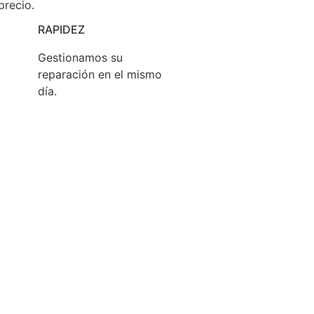
precio.
RAPIDEZ
Gestionamos su
reparación en el mismo
día.
 que cualquier consumidor puede
reparar sus
sus derechos como consumidor.