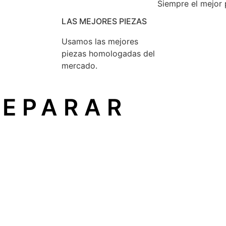
Siempre el mejor 
LAS MEJORES PIEZAS
Usamos las mejores
piezas homologadas del
mercado.
REPARAR
un principio reconocido en la Unión Europea que garantiza
ón
sin depender del fabricante original.
icio técnico independiente
, como el nuestro, sin perder 