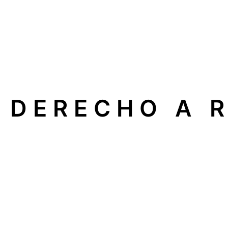
DERECHO A 
En nuestra empresa apoyamos el
Derecho a Reparar
, 
electrodomésticos, calderas o sistemas de climatizaci
Esto significa que usted puede elegir libremente un
serv
Qué implica para usted