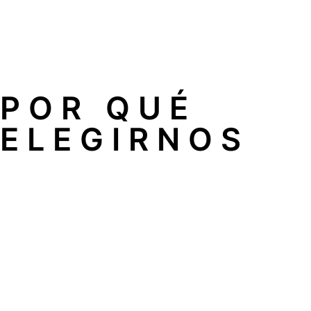
Rapidez sin pagar más: independientemente de la emerge
posible.
Técnicos especialistas: todo nuestro equipo tiene una la
POR QUÉ
ELEGIRNOS