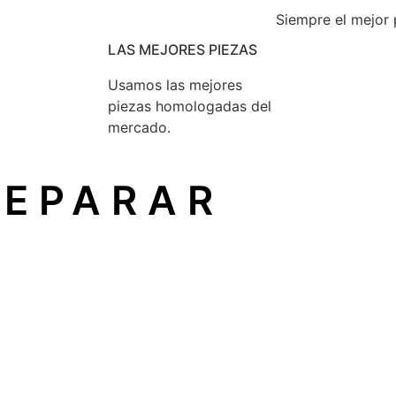
Siempre el mejor 
LAS MEJORES PIEZAS
Usamos las mejores
piezas homologadas del
mercado.
REPARAR
un principio reconocido en la Unión Europea que garantiza
ón
sin depender del fabricante original.
icio técnico independiente
, como el nuestro, sin perder 