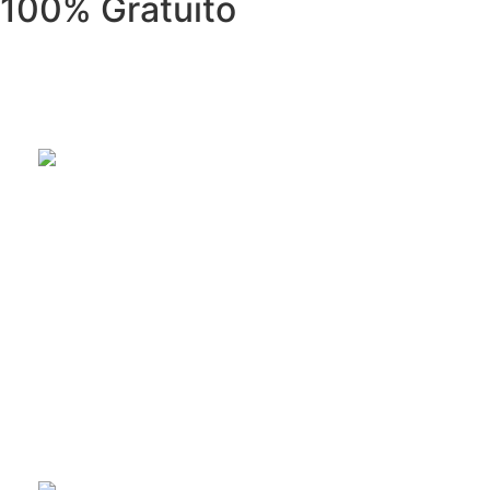
100% Gratuito
REPARACIÓN DE ELECTRODOMÉSTI
Reparación de electrodomésticos: lavadoras, secadoras