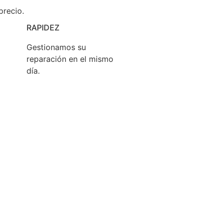
precio.
RAPIDEZ
Gestionamos su
reparación en el mismo
día.
 que cualquier consumidor puede
reparar sus
sus derechos como consumidor.