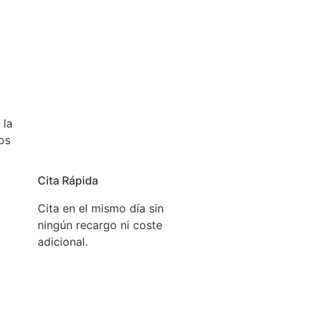
l mismo día, para que pueda usar su aparato lo antes
 la
os
Cita Rápida
Cita en el mismo día sin
ningún recargo ni coste
adicional.