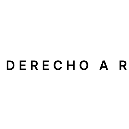
DERECHO A 
En nuestra empresa apoyamos el
Derecho a Reparar
, 
electrodomésticos, calderas o sistemas de climatizaci
Esto significa que usted puede elegir libremente un
serv
Qué implica para usted